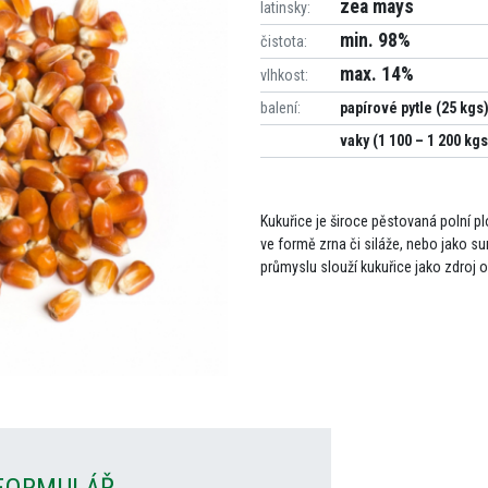
zea mays
latinsky:
min. 98%
čistota:
max. 14%
vlhkost:
balení:
papírové pytle (25 kgs
vaky (1 100 – 1 200 kgs
Kukuřice je široce pěstovaná polní pl
ve formě zrna či siláže, nebo jako s
průmyslu slouží kukuřice jako zdroj o
FORMULÁŘ