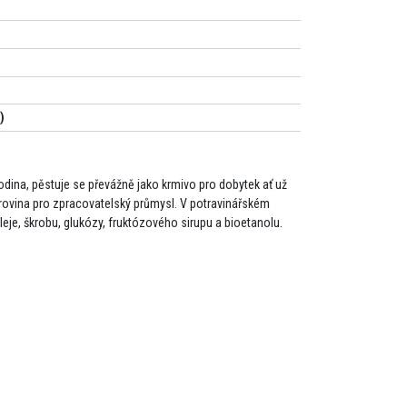
)
)
odina, pěstuje se převážně jako krmivo pro dobytek ať už
urovina pro zpracovatelský průmysl. V potravinářském
leje, škrobu, glukózy, fruktózového sirupu a bioetanolu.