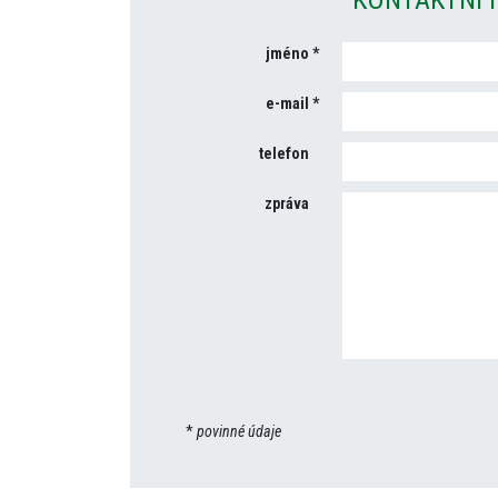
jméno
e-mail
telefon
zpráva
*
povinné údaje